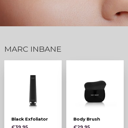
MARC INBANE
Black Exfoliator
Body Brush
€
39,95
€
29,95