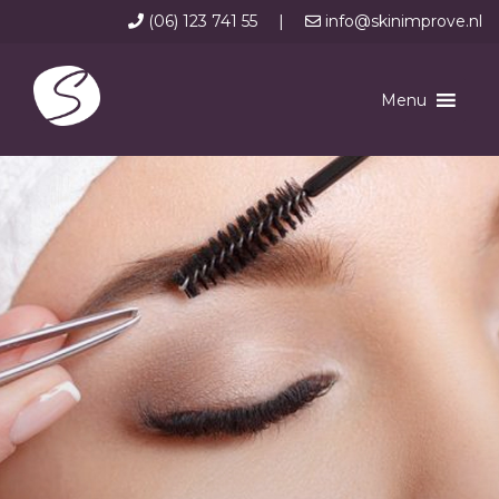
(06) 123 741 55
|
info@skinimprove.nl
Menu