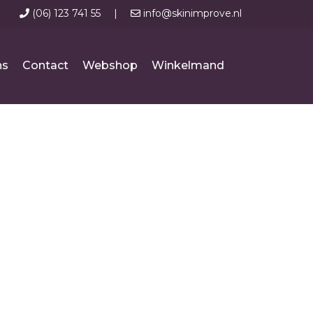
(06) 123 741 55
|
info@skinimprove.nl
ns
Contact
Webshop
Winkelmand