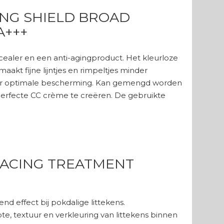
ING SHIELD BROAD
A+++
ealer en een anti-agingproduct. Het kleurloze
kt fijne lijntjes en rimpeltjes minder
voor optimale bescherming. Kan gemengd worden
erfecte CC crème te creëren. De gebruikte
FACING TREATMENT
d effect bij pokdalige littekens.
pte, textuur en verkleuring van littekens binnen