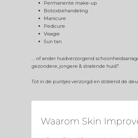
Permanente make-up
Botoxbehandeling
Manicure
Pedicure
Visagie
Sun tan
… of ander huidverzorgend schoonheidsarra
gezondere, jongere & stralende huid?
Tot in de puntjes verzorgd en strálend de deur
Waarom Skin Improv