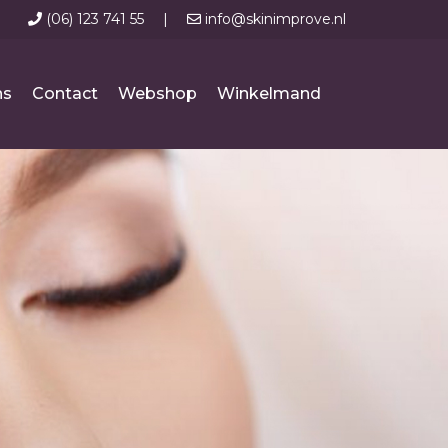
(06) 123 741 55
|
info@skinimprove.nl
ns
Contact
Webshop
Winkelmand