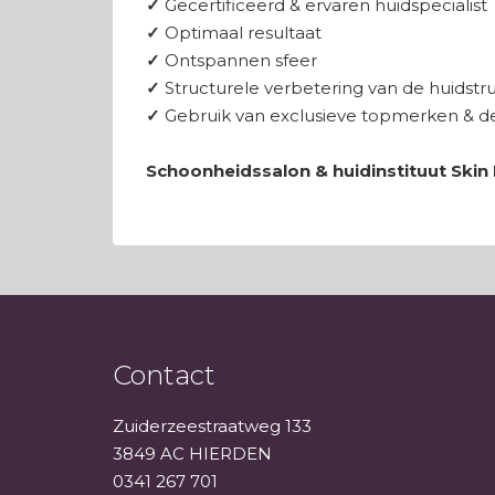
✓
Gecertificeerd & ervaren huidspecialist
✓
Optimaal resultaat
✓
Ontspannen sfeer
✓
Structurele verbetering van de huidstr
✓
Gebruik van exclusieve topmerken & de
Schoonheidssalon & huidinstituut Skin
Contact
Zuiderzeestraatweg 133
3849 AC HIERDEN
0341 267 701