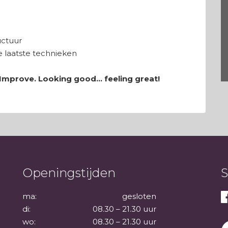
uctuur
 laatste technieken
 Improve. Looking good… feeling great!
Openingstijden
S
ma:
gesloten
di:
08.30 – 21.30 uur
wo:
08.30 – 21.30 uur