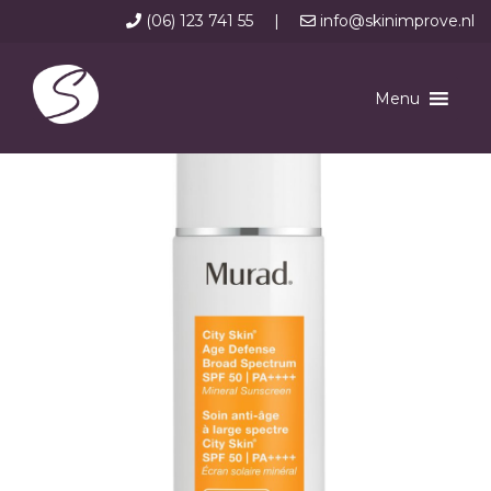
(06) 123 741 55
|
info@skinimprove.nl
Menu