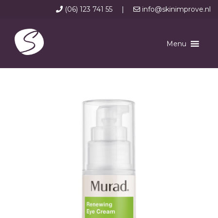
(06) 123 741 55
|
info@skinimprove.nl
Menu