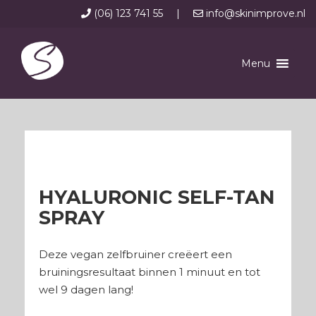
(06) 123 741 55
|
info@skinimprove.nl
Menu
HYALURONIC SELF-TAN
SPRAY
Deze vegan zelfbruiner creëert een
bruiningsresultaat binnen 1 minuut en tot
wel 9 dagen lang!