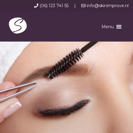
(06) 123 741 55
|
info@skinimprove.nl
Menu