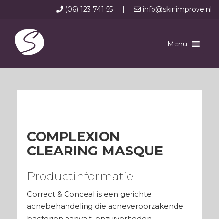
(06) 123 741 55
|
info@skinimprove.nl
Menu
COMPLEXION
CLEARING MASQUE
Productinformatie
Correct & Conceal is een gerichte
acnebehandeling die acneveroorzakende
bacteriën aanvalt, onzuiverheden