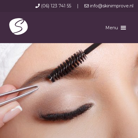
(06) 123 741 55
|
info@skinimprove.nl
Menu