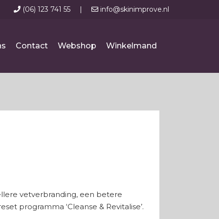
(06) 123 741 55
|
info@skinimprove.nl
ns
Contact
Webshop
Winkelmand
ellere vetverbranding, een betere
set programma ‘Cleanse & Revitalise’.