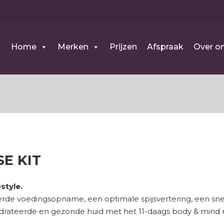
Home
Merken
Prijzen
Afspraak
Over o
SE KIT
style.
terde voedingsopname, een optimale spijsvertering, een sn
rateerde en gezonde huid met het 11-daags body & mind re