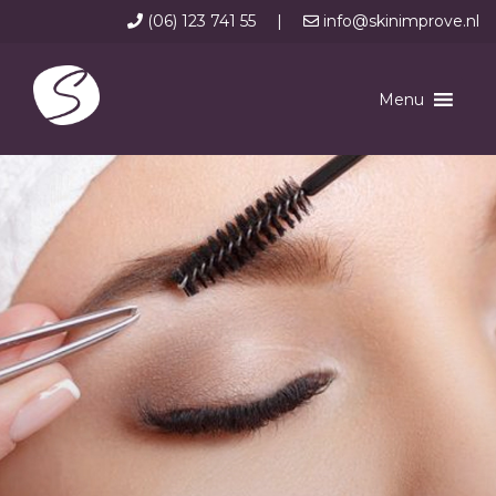
(06) 123 741 55
|
info@skinimprove.nl
Menu