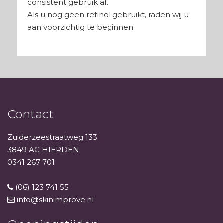
consistent gebruik af.
Als u nog geen retinol gebruikt, raden wij u
aan voorzichtig te beginnen.
Contact
Zuiderzeestraatweg 133
3849 AC HIERDEN
0341 267 701
(06) 123 741 55
info@skinimprove.nl