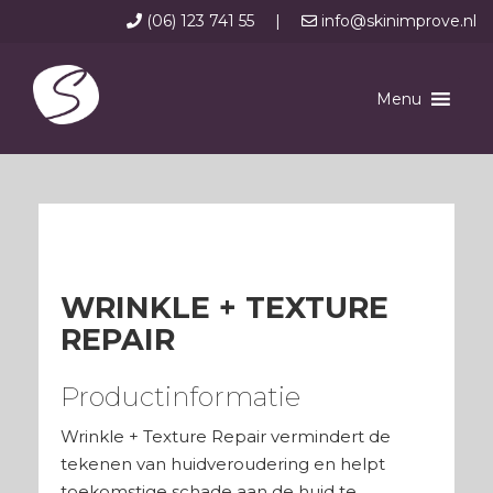
(06) 123 741 55
|
info@skinimprove.nl
Menu
WRINKLE + TEXTURE
REPAIR
Productinformatie
Wrinkle + Texture Repair vermindert de
tekenen van huidveroudering en helpt
toekomstige schade aan de huid te