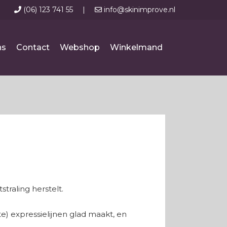
(06) 123 741 55
|
info@skinimprove.nl
ns
Contact
Webshop
Winkelmand
traling herstelt.
te) expressielijnen glad maakt, en