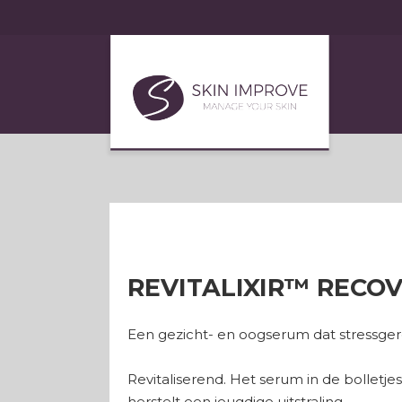
REVITALIXIR™ RECO
Een gezicht- en oogserum dat stressgere
Revitaliserend. Het serum in de bolletje
herstelt een jeugdige uitstraling.