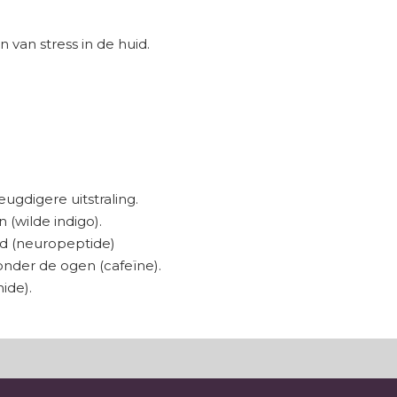
 van stress in de huid.
eugdigere uitstraling.
(wilde indigo).
ad (neuropeptide)
onder de ogen (cafeïne).
ide).