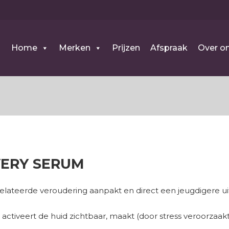
Home
Merken
Prijzen
Afspraak
Over o
VERY SERUM
lateerde veroudering aanpakt en direct een jeugdigere uits
s activeert de huid zichtbaar, maakt (door stress veroorzaak