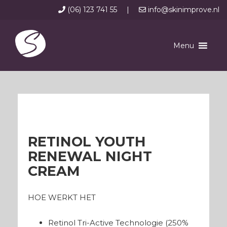
(06) 123 741 55
|
info@skinimprove.nl
Menu
RETINOL YOUTH
RENEWAL NIGHT
CREAM
HOE WERKT HET
Retinol Tri-Active Technologie (250%