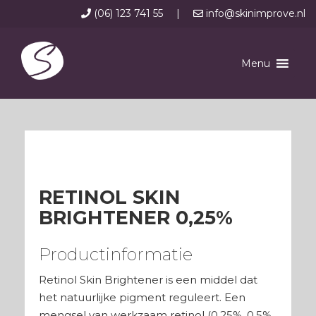
(06) 123 741 55
|
info@skinimprove.nl
Menu
RETINOL SKIN
BRIGHTENER 0,25%
Productinformatie
Retinol Skin Brightener is een middel dat
het natuurlijke pigment reguleert. Een
mengsel van werkzaam retinol (0,25%, 0,5%