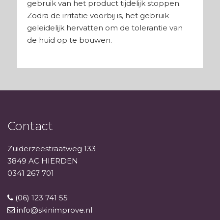
gebruik van het product tijdelijk stoppen.
Zodra de irritatie voorbij is, het gebruik
geleidelijk hervatten om de tolerantie van
de huid op te bouwen.
Contact
Zuiderzeestraatweg 133
3849 AC HIERDEN
0341 267 701
(06) 123 741 55
info@skinimprove.nl