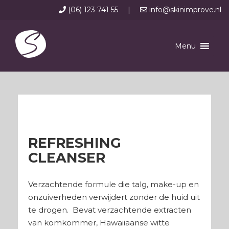
(06) 123 741 55
|
info@skinimprove.nl
Menu
REFRESHING
CLEANSER
Verzachtende formule die talg, make-up en
onzuiverheden verwijdert zonder de huid uit
te drogen. Bevat verzachtende extracten
van komkommer, Hawaiiaanse witte