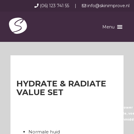
(06) 123 741 55
|
info@skinimprove.nl
Menu
HYDRATE & RADIATE
VALUE SET
Een full-size, huidverzachtende set van klinisch bewezen ‘power 
– Prebiotic 4-in-1 MultiCleanser is een make-up verwijderende, vo
– Nutrient-Charged Water Gel is een lichte moisturizer die onmidde
Voor welk huidtype is deze set geschikt?
Normale huid