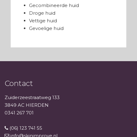
Gecombineerde huid
Droge huid
Vettige huid
Gevoelige huid
Contact
Zuiderzeestraatweg 133
3849 AC HIERDEN
0341 267 701
(06) 123 741 55
info@skinimprove.nl