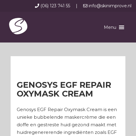
(06) 123 741 55
|
info@skinimprove.nl
Menu
GENOSYS EGF REPAIR
OXYMASK CREAM
Genosys EGF Repair Oxymask Cream is een
unieke bubbelende maskercrème die een
doffe en gestreste huid gezond maakt met
huidregenererende ingrediënten zoals EGF