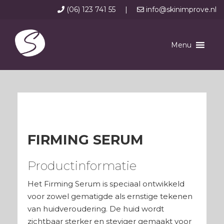
(06) 123 741 55
|
info@skinimprove.nl
Menu
FIRMING SERUM
Productinformatie
Het Firming Serum is speciaal ontwikkeld
voor zowel gematigde als ernstige tekenen
van huidveroudering. De huid wordt
zichtbaar sterker en steviger gemaakt voor