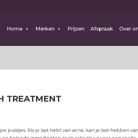
Home
Merken
Prijzen
Afspraak
Over o
SH TREATMENT
puistjes. Als je last hebt van acne, kan je last hebben van 
 en helende ingrediënten zoals salicylzuur voor een snelle 