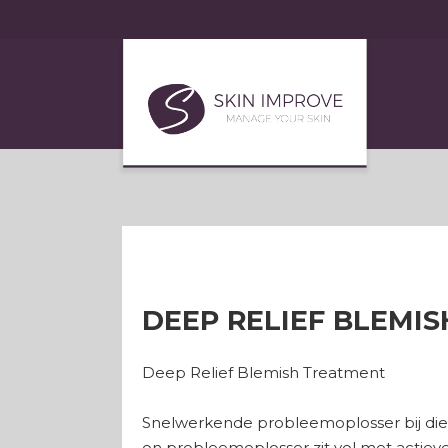
DEEP RELIEF BLEMI
Deep Relief Blemish Treatment
Snelwerkende probleemoplosser bij diepe 
on probleemoplosser zit vol met actieve