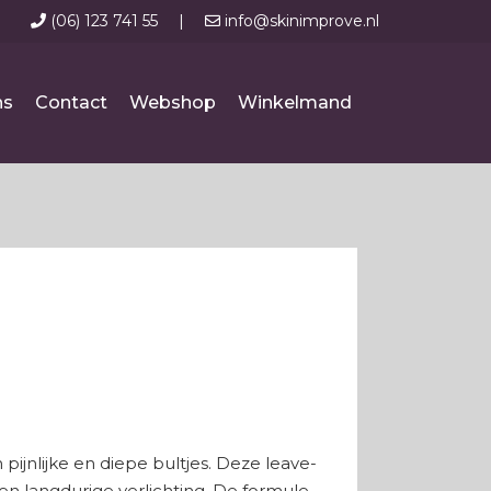
(06) 123 741 55
|
info@skinimprove.nl
ns
Contact
Webshop
Winkelmand
pijnlijke en diepe bultjes. Deze leave-
en langdurige verlichting. De formule