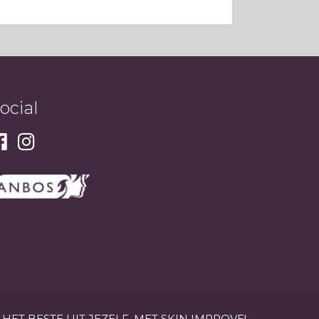
ocial
HET BESTE UIT JEZELF. MET SKIN IMPROVE!