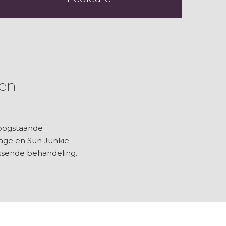
ten
 hoogstaande
age en Sun Junkie.
ssende behandeling.