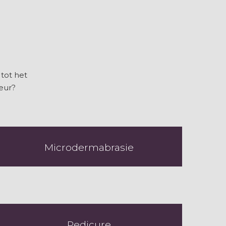
tot het
eur?
Microdermabrasie
Pedicure