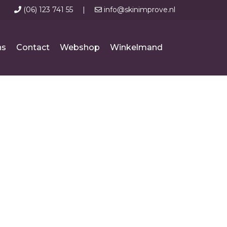
(06) 123 741 55
|
info@skinimprove.nl
ns
Contact
Webshop
Winkelmand