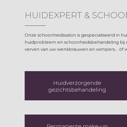
HUIDEXPERT & SCHOO
Onze schoonheidssalon is gespecialiseerd in hu
huidprobleem en schoonheidsbehandeling bij on
verven van uw wenkbrauwen en wimpers… óf wat
Huidverzorgende
gezichtsbehandeling
Permanente make-up