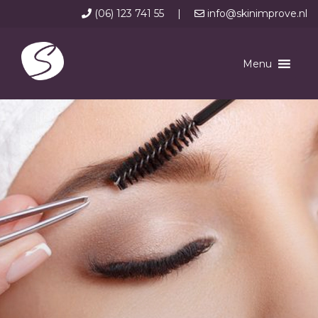
(06) 123 741 55
|
info@skinimprove.nl
Menu