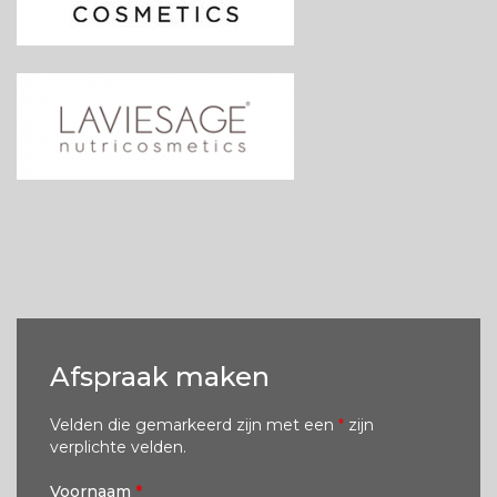
Afspraak maken
Velden die gemarkeerd zijn met een
*
zijn
verplichte velden.
Voornaam
*